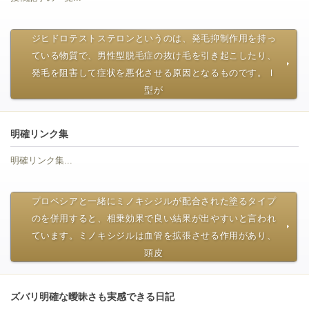
ジヒドロテストステロンというのは、発毛抑制作用を持っ
ている物質で、男性型脱毛症の抜け毛を引き起こしたり、
発毛を阻害して症状を悪化させる原因となるものです。Ⅰ
型が
明確リンク集
明確リンク集...
プロペシアと一緒にミノキシジルが配合された塗るタイプ
のを併用すると、相乗効果で良い結果が出やすいと言われ
ています。ミノキシジルは血管を拡張させる作用があり、
頭皮
ズバリ明確な曖昧さも実感できる日記