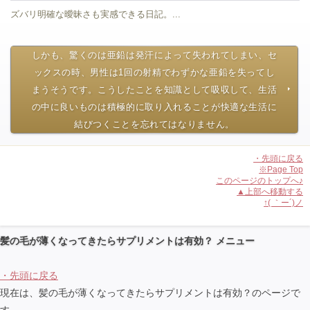
ズバリ明確な曖昧さも実感できる日記。...
しかも、驚くのは亜鉛は発汗によって失われてしまい、セ
ックスの時、男性は1回の射精でわずかな亜鉛を失ってし
まうそうです。こうしたことを知識として吸収して、生活
の中に良いものは積極的に取り入れることが快適な生活に
結びつくことを忘れてはなりません。
・先頭に戻る
※Page Top
このページのトップへ♪
▲上部へ移動する
↑( ｀ー´)ノ
髪の毛が薄くなってきたらサプリメントは有効？ メニュー
・先頭に戻る
現在は、髪の毛が薄くなってきたらサプリメントは有効？のページで
す。