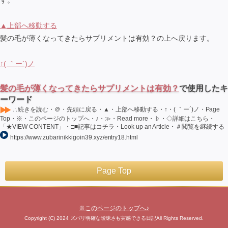
▲上部へ移動する
髪の毛が薄くなってきたらサプリメントは有効？の上へ戻ります。
↑( ｀ー´)ノ
髪の毛が薄くなってきたらサプリメントは有効？
で使用したキ
ーワード
∴続きを読む・＠・先頭に戻る・▲・上部へ移動する・↑・( ｀ー´)ノ・Page
Top・※・このページのトップへ・♪・≫・Read more・♭・◇詳細はこちら・
「★VIEW CONTENT」・□■記事はコチラ・Look up an Article・＃閲覧を継続する
https://www.zubarinikkigoin39.xyz/entry18.html
Page Top
※このページのトップへ♪
Copyright (C) 2024 ズバリ明確な曖昧さも実感できる日記All Rights Reserved.