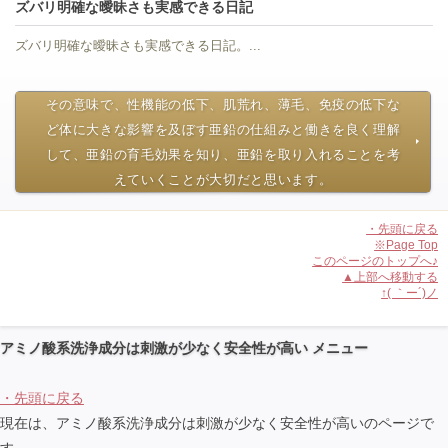
ズバリ明確な曖昧さも実感できる日記
ズバリ明確な曖昧さも実感できる日記。...
その意味で、性機能の低下、肌荒れ、薄毛、免疫の低下な
ど体に大きな影響を及ぼす亜鉛の仕組みと働きを良く理解
して、亜鉛の育毛効果を知り、亜鉛を取り入れることを考
えていくことが大切だと思います。
・先頭に戻る
※Page Top
このページのトップへ♪
▲上部へ移動する
↑( ｀ー´)ノ
アミノ酸系洗浄成分は刺激が少なく安全性が高い メニュー
・先頭に戻る
現在は、アミノ酸系洗浄成分は刺激が少なく安全性が高いのページで
す。