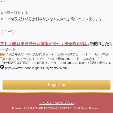
▲上部へ移動する
アミノ酸系洗浄成分は刺激が少なく安全性が高いの上へ戻ります。
↑( ｀ー´)ノ
アミノ酸系洗浄成分は刺激が少なく安全性が高い
で使用したキ
ーワード
∴続きを読む・＠・先頭に戻る・▲・上部へ移動する・↑・( ｀ー´)ノ・Page
Top・※・このページのトップへ・♪・≫・Read more・♭・◇詳細はこちら・
「★VIEW CONTENT」・□■記事はコチラ・Look up an Article・＃閲覧を継続する
https://www.zubarinikkigoin39.xyz/entry24.html
Page Top
※このページのトップへ♪
Copyright (C) 2024 ズバリ明確な曖昧さも実感できる日記All Rights Reserved.