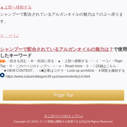
▲上部へ移動する
シャンプーで配合されているアルガンオイルの魅力は？の上へ戻りま
す。
↑( ｀ー´)ノ
シャンプーで配合されているアルガンオイルの魅力は？
で使用
したキーワード
∴続きを読む・＠・先頭に戻る・▲・上部へ移動する・↑・( ｀ー´)ノ・Page
Top・※・このページのトップへ・♪・≫・Read more・♭・◇詳細はこちら・
「★VIEW CONTENT」・□■記事はコチラ・Look up an Article・＃閲覧を継続する
https://www.zubarinikkigoin39.xyz/souneni/entry14.html
Page Top
※このページのトップへ♪
Copyright (C) 2024 ズバリ明確な曖昧さも実感できる日記All Rights Reserved.