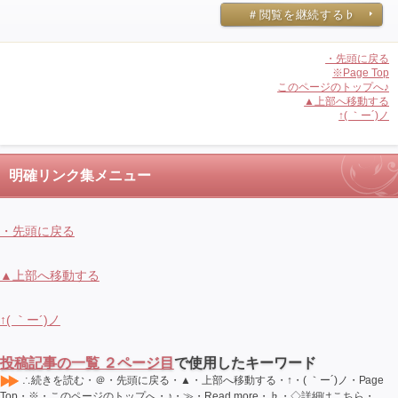
＃閲覧を継続する♭
・先頭に戻る
※Page Top
このページのトップへ♪
▲上部へ移動する
↑( ｀ー´)ノ
明確リンク集メニュー
・先頭に戻る
▲上部へ移動する
↑( ｀ー´)ノ
投稿記事の一覧 ２ページ目
で使用したキーワード
∴続きを読む・＠・先頭に戻る・▲・上部へ移動する・↑・( ｀ー´)ノ・Page
Top・※・このページのトップへ・♪・≫・Read more・♭・◇詳細はこちら・